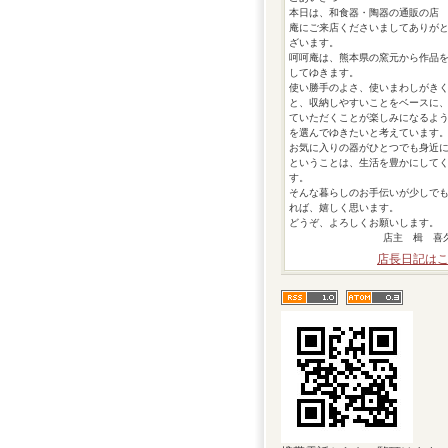
本日は、和食器・陶器の通販の店
庵にご来店くださいましてありが
ざいます。
呵呵庵は、熊本県の窯元から作品
してゆきます。
使い勝手のよさ、使いまわしがき
と、収納しやすいことをベースに
ていただくことが楽しみになるよ
を選んでゆきたいと考えています
お気に入りの器がひとつでも身近
ということは、生活を豊かにして
す。
そんな暮らしのお手伝いが少しで
れば、嬉しく思います。
どうぞ、よろしくお願いします。
店主 楫 
店長日記は