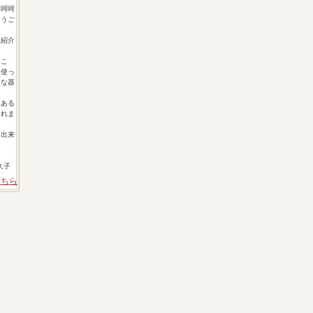
 呵呵
とうご
を紹介
くこ
、使っ
うな器
。
にある
くれま
も出来
喜久子
こちら