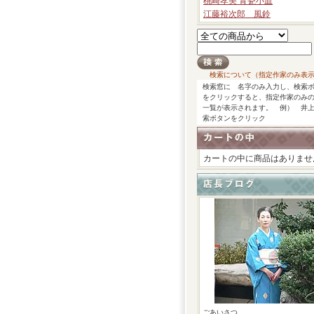
桃崎孝美 青瓷小皿
江藤裕次郎 風鈴
検索について（指定作家のみ表
検索窓に 名字のみ入力し、検索
をクリックすると、指定作家のみ
一覧が表示されます。 例） 井
索ボタンをクリック
カートの中に商品はありませ
ごあいさつ