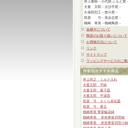
井上泰秋－小代焼 ふもと窯
犬童 又郎－古沙手窯－
久保田烈工－悠斗窯－
田原 弓－美歩志窯－
桃崎 孝美－桃崎陶房－
金継ぎについて
陶器のお取り扱いについて
お買物方法について
リンク
サイトマップ
ラッピングサービスのご案
井上尚之 ミルク入れ
犬童又郎 平鉢
犬童又郎 菓子皿
犬童又郎 平湯呑
田原 弓 さくら炭化皿
田原 弓 香立
桃崎孝美 青瓷輪花鉢
桃崎孝美 米色青瓷貝型鉢
桃崎孝美 米色青瓷貝型小